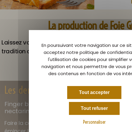
La production de Foie G
Laissez vous guider, partez à la rencontre des
En poursuivant votre navigation sur ce sit
tradition ancestrale
acceptez notre politique de confidential
l'utilisation de cookies pour simplifier 
Ren
navigation et nous permettre de vous p
des contenus en fonction de vos intér
Les dernières recettes
Tout accepter
Finger brioche au Foie Gras,
Tout refuser
nectarine et oignons confits
Personnaliser
Faire la compotée d’oignons :
émincer les oignons rouges et