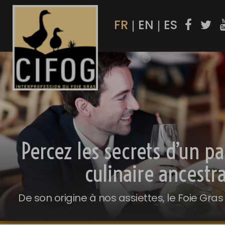
FR
EN
ES
|
|
Percez les secrets d’un p
culinaire ancestra
De son origine à nos assiettes, le Foie Gras