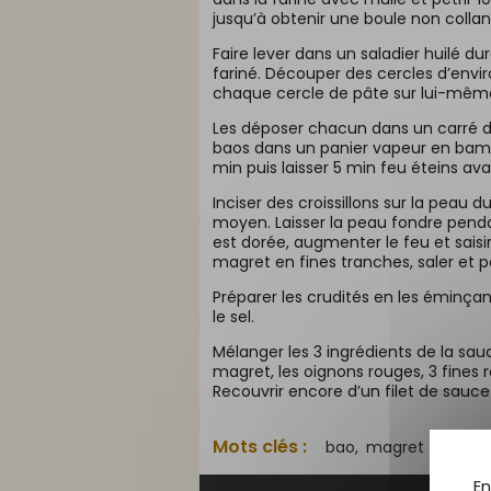
jusqu’à obtenir une boule non collan
Faire lever dans un saladier huilé du
fariné. Découper des cercles d’envir
chaque cercle de pâte sur lui-mêm
Les déposer chacun dans un carré de 
baos dans un panier vapeur en bambo
min puis laisser 5 min feu éteins ava
Inciser des croissillons sur la peau
moyen. Laisser la peau fondre pend
est dorée, augmenter le feu et saisir
magret en fines tranches, saler et po
Préparer les crudités en les éminçan
le sel.
Mélanger les 3 ingrédients de la sau
magret, les oignons rouges, 3 fine
Recouvrir encore d’un filet de sauc
Mots clés :
bao,
magret
En