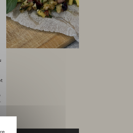
u
et
e
.
tre