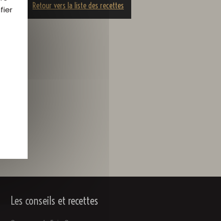
Retour vers la liste des recettes
fier
eur
 °
Les conseils et recettes