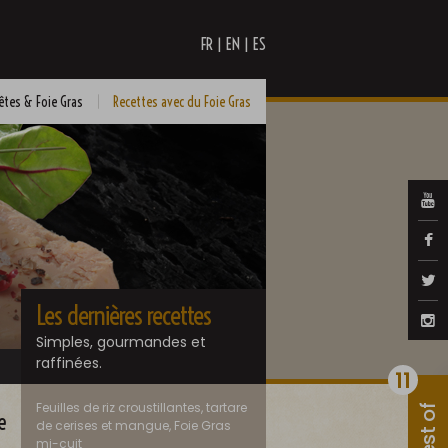
|
|
FR
EN
ES
êtes & Foie Gras
Recettes avec du Foie Gras
Les dernières recettes
Simples, gourmandes et
raffinées.
11
Feuilles de riz croustillantes, tartare
Best of
e
de cerises et mangue, Foie Gras
mi-cuit