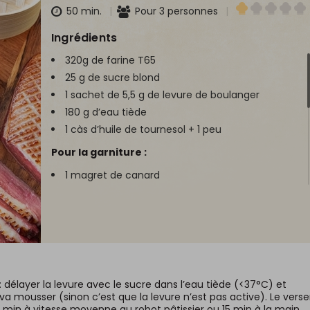
50 min.
Pour 3 personnes
Ingrédients
320g de farine T65
25 g de sucre blond
1 sachet de 5,5 g de levure de boulanger
180 g d’eau tiède
1 càs d’huile de tournesol + 1 peu
Pour la garniture :
1 magret de canard
½ concombre
1 oignon rouge
1 piment rouge (ou radis)
Coriandre fraîche et graines de sésame
1 càs de vinaigre de cidre
½ càc de fleur de sel
délayer la levure avec le sucre dans l’eau tiède (<37°C) et
a mousser (sinon c’est que la levure n’est pas active). Le verse
Pour la sauce :
 10 min à vitesse moyenne au robot pâtissier ou 15 min à la main