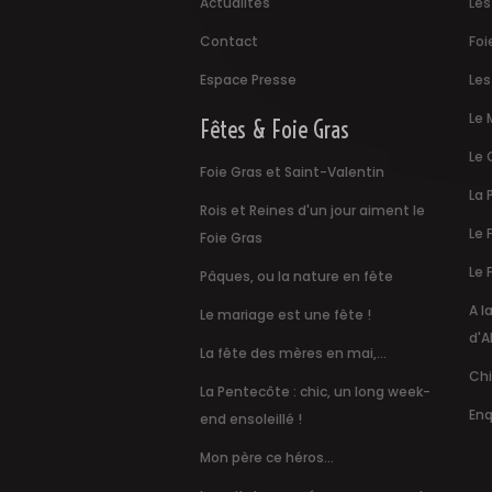
Actualités
Les
Contact
Foi
Espace Presse
Les
Le 
Fêtes & Foie Gras
Le 
Foie Gras et Saint-Valentin
La 
Rois et Reines d'un jour aiment le
Le 
Foie Gras
Le 
Pâques, ou la nature en fête
A l
Le mariage est une fête !
d'A
La fête des mères en mai,...
Chi
La Pentecôte : chic, un long week-
Enq
end ensoleillé !
Mon père ce héros...