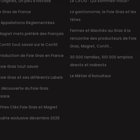
 Origines, un peu d'Histoire
Le CIFOG : Qui sommes-nous?
e Gras de France
La gastronomie, le Foie Gras et les
fêtes
 Appellations Réglementées
Fermes et Marchés au Gras à la
Magret mets préféré des Français
rencontre des producteurs de Foie
Confit tout savoir sur le Confit
Gras, Magret, Confit...
Production de Foie Gras en France
30 000 familles, 100 000 emplois
directs et indirects
Foie Gras tout savoir
Le Métier d’Aviculteur
Foie Gras et ses différents Labels
a découverte du Foie Gras
lsace
ffres Clés Foie Gras et Magret
uête exclusive décembre 2025