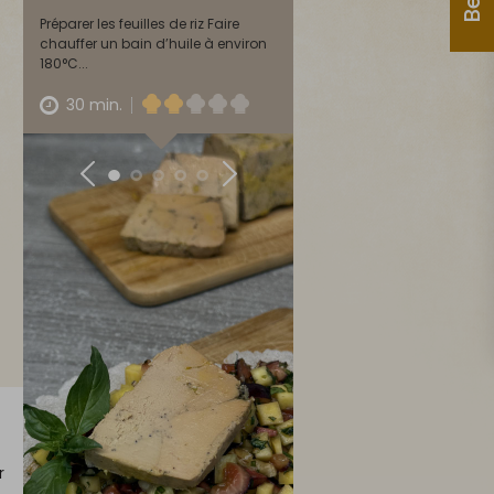
Préparer les feuilles de riz Faire
chauffer un bain d’huile à environ
180°C...
30 min.
r