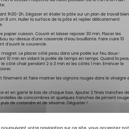
te.
3 càs de mayonnaise
3 càs de sauce BBQ
rant 1h30-2h. Dégazer et étaler la pâte sur un plan de travail bien
on 8 cm. Huiler la surface de la pâte et replier délicatement
1 càs de sauce sriracha
e.
papier cuisson. Couvrir et laisser reposer 30 min. Placer les
u au-dessus d’une casserole d’eau bouillante. Faire cuire 10
nt d’ouvrir le couvercle.
 du magret. Le placer côté peau dans une poêle sur feu doux-
ant 10 min en vidant la poêle de temps en temps. Quand la pea
 le côté chair pendant 2 à 3 min et les côtés 1 min. Emincer le
ivrer.
t finement et faire mariner les oignons rouges dans le vinaigre 
ce et en garnir le bas de chaque bao. Ajouter 2 fines tranches d
s rondelles de concombres et quelques tranches de piment rouge
e puis de coriandre et de sésame. Déguster !
 poursuivant votre navigation sur ce site, vous acceptez no