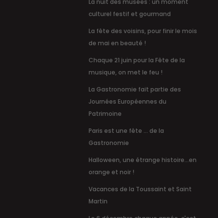
La nuit des musées : un moment
culturel festif et gourmand
La fête des voisins, pour finir le mois
de mai en beauté !
Chaque 21 juin pour la Fête de la
musique, on met le feu !
La Gastronomie fait partie des
Journées Européennes du
Patrimoine
Paris est une fête … de la
Gastronomie
Halloween, une étrange histoire...en
orange et noir !
Vacances de la Toussaint et Saint
Martin