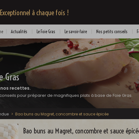
 Exceptionnel à chaque fois !
me
Actualités
Le Foie Gras
Le savoir-faire
Nos petits conseils
F
e Gras
 nos recettes.
conseils pour préparer de magnifiques plats à base de Foie Gras.
endue
>
Bao buns au Magret, concombre et sauce épicée
Bao buns au Magret, concombre et sauce épicé