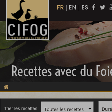
FR
EN
ES
|
|
Recettes avec du Foi
Duré
Trier les recettes
Toutes les recettes