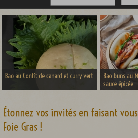
Bao au Confit de canard et curry vert
Bao buns au M
sauce épicée
Étonnez vos invités en faisant vo
Foie Gras !