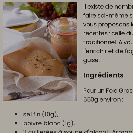
Il existe de nom
faire soi-même so
vous proposons l
recettes : celle d
traditionnel. A vo
l'enrichir et de l
guise.
Ingrédients
Pour un Foie Gra
550g environ :
sel fin (10g),
poivre blanc (1g),
2 cuillerées à soupe d'alcool : Arma