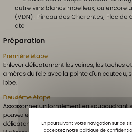
autre vins blancs moelleux, ou encore u
(VDN) : Pineau des Charentes, Floc de 
etc.
Préparation
Première étape
Enlever délicatement les veines, les tâches et
amères du foie avec la pointe d'un couteau, 
lobe.
Deuxième étape
Assaisonner uniformément en saupoudrant se
pouvez également ajouter 1g de sucre. Placer 
délicatement dans une terrine en terre cuite 
En poursuivant votre navigation sur ce sit
acceptez notre politique de confidential