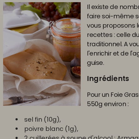
Il existe de nom
faire soi-même so
vous proposons l
recettes : celle d
traditionnel. A vo
l'enrichir et de l
guise.
Ingrédients
Pour un Foie Gra
550g environ :
sel fin (10g),
poivre blanc (1g),
2 cuillerées à soupe d'alcool : Arma