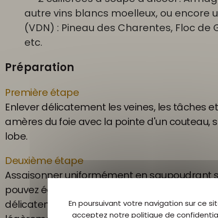
autre vins blancs moelleux, ou encore u
(VDN) : Pineau des Charentes, Floc de 
etc.
Préparation
Première étape
Enlever délicatement les veines, les tâches et
amères du foie avec la pointe d'un couteau, 
lobe.
Deuxième étape
Assaisonner uniformément en saupoudrant se
pouvez également ajouter 1g de sucre. Placer 
délicatement dans une terrine en terre cuite 
En poursuivant votre navigation sur ce sit
acceptez notre politique de confidential