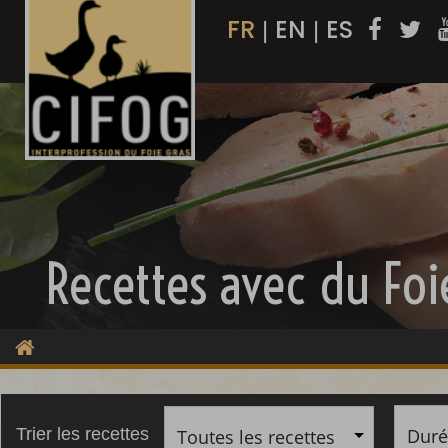
FR
EN
ES
|
|
Recettes avec du Foi
Duré
Trier les recettes
Toutes les recettes