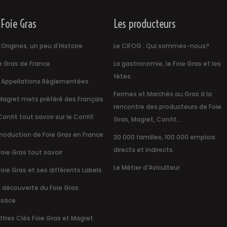
 Foie Gras
Les producteurs
 Origines, un peu d'Histoire
Le CIFOG : Qui sommes-nous?
e Gras de France
La gastronomie, le Foie Gras et les
fêtes
 Appellations Réglementées
Fermes et Marchés au Gras à la
Magret mets préféré des Français
rencontre des producteurs de Foie
Confit tout savoir sur le Confit
Gras, Magret, Confit...
Production de Foie Gras en France
30 000 familles, 100 000 emplois
directs et indirects
Foie Gras tout savoir
Le Métier d’Aviculteur
Foie Gras et ses différents Labels
a découverte du Foie Gras
lsace
ffres Clés Foie Gras et Magret