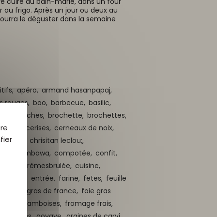
ire cuire au bain-marie, dans un four
r au frigo. Après un jour ou deux au
pourra le déguster dans la semaine
tifs,
apéro,
armand hasanpapaj,
s rouges,
bao,
barbecue,
basilic,
che,
brioches,
brochette,
brochettes,
tre
cerise,
cerises,
cerneaux de noix,
fier
ux vert,
chrisitan leclou;,
nes,
combawa,
compotée,
confit,
rème,
crèmesbrulée,
cuisine,
e,
entier,
entrée,
farine,
fetes,
feuille
rd,
foie gras de france,
foie gras
raises,
framboises,
fromage frais,
e,
girolles,
goyave,
graines de carvi,