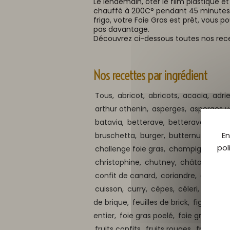
Le lendemain, ôter le film plastique e
chauffé à 200C° pendant 45 minutes. Apr
frigo, votre Foie Gras est prêt, vous
pas davantage.
Découvrez ci-dessous toutes nos recett
Nos recettes par ingrédient
Tous,
abricot,
abricots,
acacia,
adri
arthur othenin,
asperges,
asperges v
batavia,
betterave,
betteraves,
bisc
En
bruschetta,
burger,
butternut,
canar
pol
challenge foie gras,
champignons des
christophine,
chutney,
châtaigne,
ci
confit de canard,
coriandre,
coulis,
c
cuisson,
curry,
cèpes,
céleri,
céleris,
de brique,
feuilles de brick,
figue,
fig
entier,
foie gras poelé,
foie gras poêl
fruits confits,
fruits rouges,
fruits sec