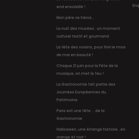
Enq
end ensoleillé !
Mon père ce héros...
La nuit des musées : un moment
culturel festif et gourmand
La fête des voisins, pour finir le mois
de mai en beauté !
Chaque 21 juin pour la Fête de la
musique, on met le feu !
La Gastronomie fait partie des
Journées Européennes du
Patrimoine
Paris est une fête … de la
Gastronomie
Halloween, une étrange histoire...en
orange et noir !