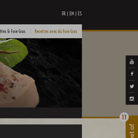
|
|
FR
EN
ES
êtes & Foie Gras
Recettes avec du Foie Gras
11
Best of