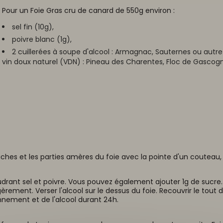
Pour un Foie Gras cru de canard de 550g environ :
sel fin (10g),
poivre blanc (1g),
2 cuillerées à soupe d'alcool : Armagnac, Sauternes ou autr
vin doux naturel (VDN) : Pineau des Charentes, Floc de Gascogne
âches et les parties amères du foie avec la pointe d'un couteau,
ant sel et poivre. Vous pouvez également ajouter 1g de sucre. 
èrement. Verser l'alcool sur le dessus du foie. Recouvrir le tout d
onnement et de l'alcool durant 24h.