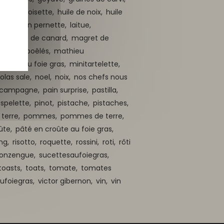
uile de noisette,
huile de noix,
huile
tit,
kévin pernette,
laitue,
,
magret de canard,
magret de
arrons poêlés,
mathieu
burger au foie gras,
minitartelette,
olas sale,
noel,
noix,
nos chefs nous
e campagne,
pain surprise,
pastilla,
spelette,
pinot,
pistache,
pistaches,
terre,
pommes,
pommes de terre,
ûte,
pâté en croûte au foie gras,
ing,
risotto,
roquette,
rossini,
roti,
rôti
 konzengue,
sucettesaufoiegras,
toasts,
toats,
tomate,
tomates
aufoiegras,
victor gibernon,
vin,
vin