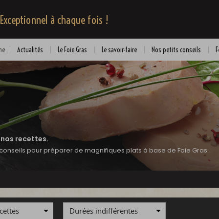
 Exceptionnel à chaque fois !
me
Actualités
Le Foie Gras
Le savoir-faire
Nos petits conseils
F
:
 nos recettes.
conseils pour préparer de magnifiques plats à base de Foie Gras.
cettes
Durées indifférentes