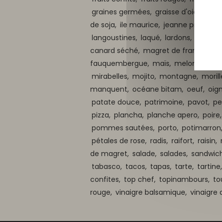
graines germées,
graisse d'oie et de
de soja,
ile maurice,
jeanne profit,
ju
langoustines,
laqué,
lardons,
laurier,
canard séché,
magret de france,
ma
fauquembergue,
maïs,
melon,
ment
mirabelles,
mojito,
montagne,
morill
manquent,
océane bitam,
oeuf,
oig
patate douce,
patrimoine,
pavot,
pe
pizza,
plancha,
planche apero,
poire
pommes sautées,
porto,
potimarron
pétales de rose,
radis,
raifort,
raisin,
de magret,
salade,
salades,
sandwic
tabasco,
tacos,
tapas,
tarte,
tartine
confites,
top chef,
topinambours,
to
rouge,
vinaigre balsamique,
vinaigre 