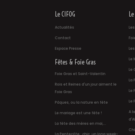
Le CIFOG
Le
Actualités
Les
Contact
Foi
Espace Presse
Les
Le 
Fêtes & Foie Gras
Le 
Foie Gras et Saint-Valentin
La 
Rois et Reines d'un jour aiment le
Le 
Foie Gras
Le 
Pâques, ou la nature en fête
A l
Le mariage est une fête !
d'A
La fête des mères en mai,...
Chi
La Pentecôte : chic, un long week-