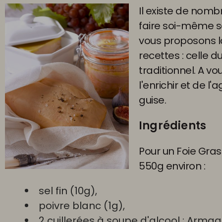
Il existe de nom
faire soi-même so
vous proposons l
recettes : celle d
traditionnel. A vo
l'enrichir et de l
guise.
Ingrédients
Pour un Foie Gra
550g environ :
sel fin (10g),
poivre blanc (1g),
2 cuillerées à soupe d'alcool : Arma