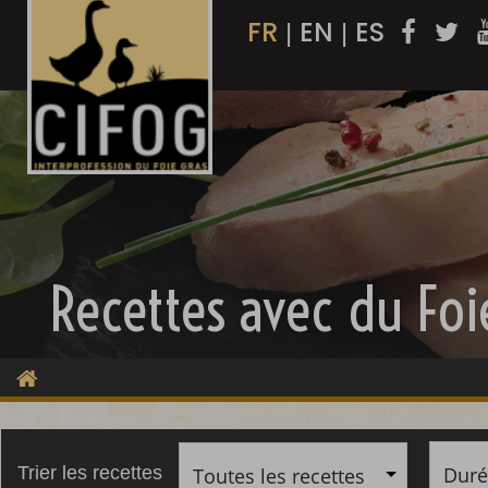
FR
EN
ES
|
|
Recettes avec du Foi
Duré
Trier les recettes
Toutes les recettes