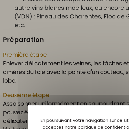
autre vins blancs moelleux, ou encore u
(VDN) : Pineau des Charentes, Floc de 
etc.
Préparation
Première étape
Enlever délicatement les veines, les tâches et
amères du foie avec la pointe d'un couteau, 
lobe.
Deuxième étape
Assaisonner uniformément en saupoudrant se
pouvez également ajouter 1g de sucre. Placer 
délicatement dans une terrine en terre cuite 
En poursuivant votre navigation sur ce sit
acceptez notre politique de confidential