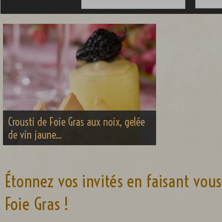
Crousti de Foie Gras aux noix, gelée
de vin jaune...
Étonnez vos invités en faisant vo
Foie Gras !