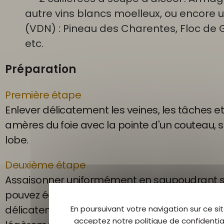
autre vins blancs moelleux, ou encore u
(VDN) : Pineau des Charentes, Floc de 
etc.
Préparation
Première étape
Enlever délicatement les veines, les tâches et
amères du foie avec la pointe d'un couteau, 
lobe.
Deuxième étape
Assaisonner uniformément en saupoudrant se
pouvez également ajouter 1g de sucre. Placer 
délicatement dans une terrine en terre cuite 
En poursuivant votre navigation sur ce sit
acceptez notre politique de confidential