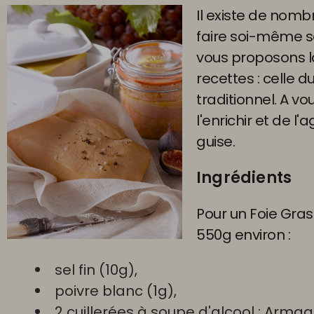
Il existe de nom
faire soi-même so
vous proposons l
recettes : celle d
traditionnel. A vo
l'enrichir et de l
guise.
Ingrédients
Pour un Foie Gra
550g environ :
sel fin (10g),
poivre blanc (1g),
2 cuillerées à soupe d'alcool : Arma