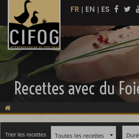
FR
EN
ES
|
|
Recettes avec du Foi
Duré
Trier les recettes
Toutes les recettes