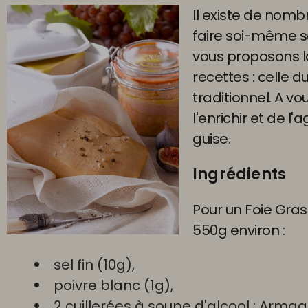
Il existe de nom
faire soi-même so
vous proposons l
recettes : celle d
traditionnel. A vo
l'enrichir et de l
guise.
Ingrédients
Pour un Foie Gra
550g environ :
sel fin (10g),
poivre blanc (1g),
2 cuillerées à soupe d'alcool : Arma