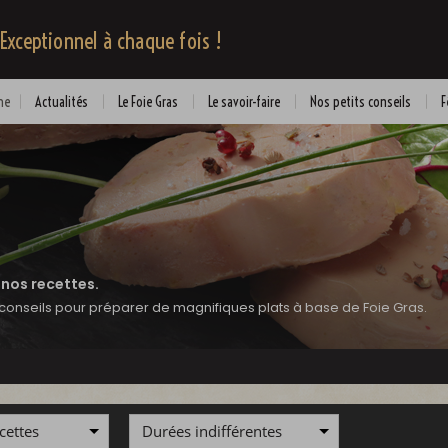
 Exceptionnel à chaque fois !
me
Actualités
Le Foie Gras
Le savoir-faire
Nos petits conseils
F
:
 nos recettes.
conseils pour préparer de magnifiques plats à base de Foie Gras.
cettes
Durées indifférentes