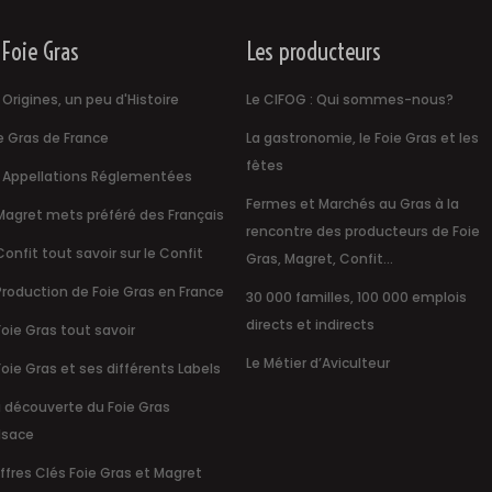
 Foie Gras
Les producteurs
 Origines, un peu d'Histoire
Le CIFOG : Qui sommes-nous?
e Gras de France
La gastronomie, le Foie Gras et les
fêtes
 Appellations Réglementées
Fermes et Marchés au Gras à la
Magret mets préféré des Français
rencontre des producteurs de Foie
Confit tout savoir sur le Confit
Gras, Magret, Confit...
Production de Foie Gras en France
30 000 familles, 100 000 emplois
directs et indirects
Foie Gras tout savoir
Le Métier d’Aviculteur
Foie Gras et ses différents Labels
a découverte du Foie Gras
lsace
ffres Clés Foie Gras et Magret