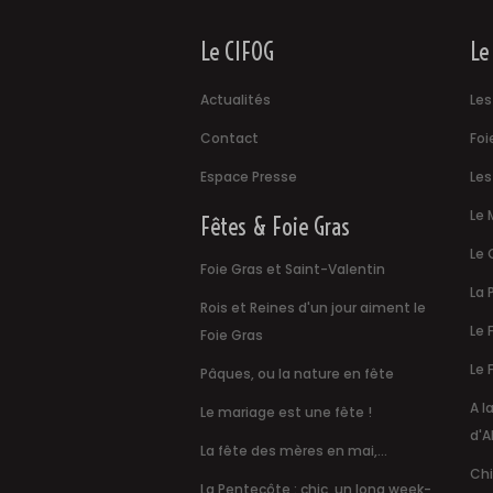
Le CIFOG
Le
Actualités
Les
Contact
Foi
Espace Presse
Les
Le 
Fêtes & Foie Gras
Le 
Foie Gras et Saint-Valentin
La 
Rois et Reines d'un jour aiment le
Le 
Foie Gras
Le 
Pâques, ou la nature en fête
A l
Le mariage est une fête !
d'A
La fête des mères en mai,...
Chi
La Pentecôte : chic, un long week-