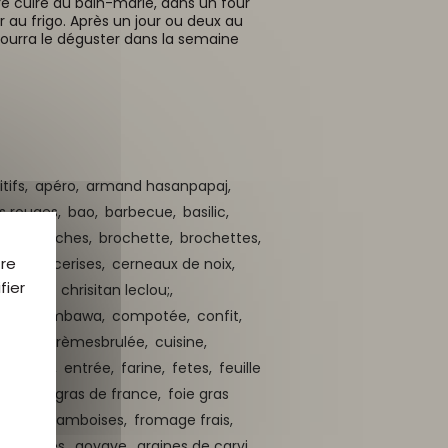
ire cuire au bain-marie, dans un four
r au frigo. Après un jour ou deux au
pourra le déguster dans la semaine
tifs,
apéro,
armand hasanpapaj,
s rouges,
bao,
barbecue,
basilic,
che,
brioches,
brochette,
brochettes,
tre
cerise,
cerises,
cerneaux de noix,
fier
ux vert,
chrisitan leclou;,
nes,
combawa,
compotée,
confit,
rème,
crèmesbrulée,
cuisine,
e,
entier,
entrée,
farine,
fetes,
feuille
rd,
foie gras de france,
foie gras
raises,
framboises,
fromage frais,
e,
girolles,
goyave,
graines de carvi,