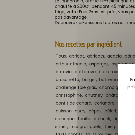
Le lendemain, ôter le film plastique e
chauffé à 200C° pendant 45 minutes. Apr
frigo, votre Foie Gras est prêt, vous
pas davantage.
Découvrez ci-dessous toutes nos recett
Nos recettes par ingrédient
Tous,
abricot,
abricots,
acacia,
adri
arthur othenin,
asperges,
asperges v
batavia,
betterave,
betteraves,
bisc
En
bruschetta,
burger,
butternut,
canar
pol
challenge foie gras,
champignons des
christophine,
chutney,
châtaigne,
ci
confit de canard,
coriandre,
coulis,
c
cuisson,
curry,
cèpes,
céleri,
céleris,
de brique,
feuilles de brick,
figue,
fig
entier,
foie gras poelé,
foie gras poêl
fruits confits,
fruits rouges,
fruits sec