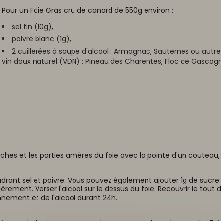
Pour un Foie Gras cru de canard de 550g environ :
sel fin (10g),
poivre blanc (1g),
2 cuillerées à soupe d'alcool : Armagnac, Sauternes ou autr
vin doux naturel (VDN) : Pineau des Charentes, Floc de Gascogne
âches et les parties amères du foie avec la pointe d'un couteau,
ant sel et poivre. Vous pouvez également ajouter 1g de sucre. 
èrement. Verser l'alcool sur le dessus du foie. Recouvrir le tout d
onnement et de l'alcool durant 24h.