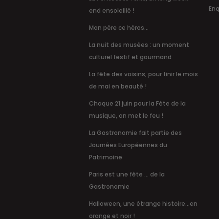
Enq
end ensoleillé !
Mon père ce héros...
La nuit des musées : un moment
culturel festif et gourmand
La fête des voisins, pour finir le mois
de mai en beauté !
Chaque 21 juin pour la Fête de la
musique, on met le feu !
La Gastronomie fait partie des
Journées Européennes du
Patrimoine
Paris est une fête … de la
Gastronomie
Halloween, une étrange histoire...en
orange et noir !