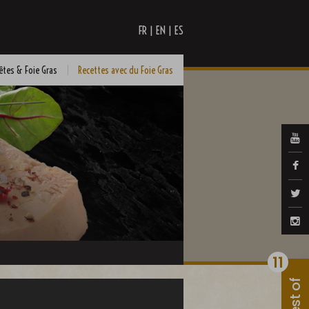
|
|
FR
EN
ES
êtes & Foie Gras
Recettes avec du Foie Gras
11
Best of