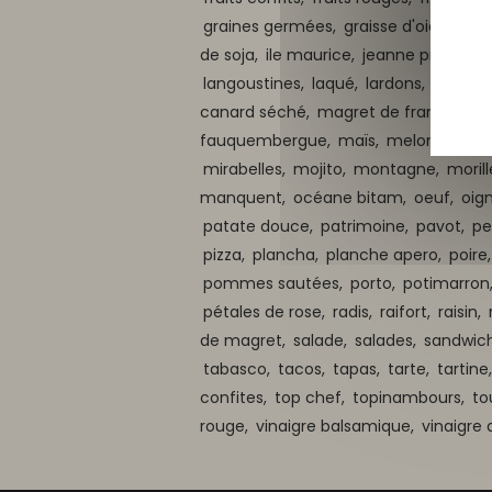
graines germées,
graisse d'oie et de
de soja,
ile maurice,
jeanne profit,
ju
langoustines,
laqué,
lardons,
laurier,
canard séché,
magret de france,
ma
fauquembergue,
maïs,
melon,
ment
mirabelles,
mojito,
montagne,
morill
manquent,
océane bitam,
oeuf,
oig
patate douce,
patrimoine,
pavot,
pe
pizza,
plancha,
planche apero,
poire
pommes sautées,
porto,
potimarron
pétales de rose,
radis,
raifort,
raisin,
de magret,
salade,
salades,
sandwic
tabasco,
tacos,
tapas,
tarte,
tartine
confites,
top chef,
topinambours,
to
rouge,
vinaigre balsamique,
vinaigre 