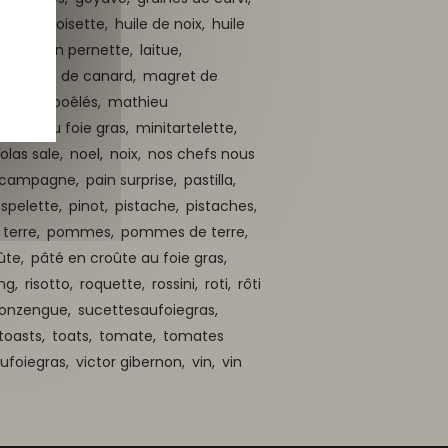
uile de noisette,
huile de noix,
huile
tit,
kévin pernette,
laitue,
,
magret de canard,
magret de
arrons poêlés,
mathieu
urger au foie gras,
minitartelette,
olas sale,
noel,
noix,
nos chefs nous
e campagne,
pain surprise,
pastilla,
spelette,
pinot,
pistache,
pistaches,
terre,
pommes,
pommes de terre,
ûte,
pâté en croûte au foie gras,
ing,
risotto,
roquette,
rossini,
roti,
rôti
 konzengue,
sucettesaufoiegras,
toasts,
toats,
tomate,
tomates
aufoiegras,
victor gibernon,
vin,
vin