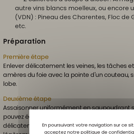
autre vins blancs moelleux, ou encore u
(VDN) : Pineau des Charentes, Floc de 
etc.
Préparation
Première étape
Enlever délicatement les veines, les tâches et
amères du foie avec la pointe d'un couteau, 
lobe.
Deuxième étape
Assaisonner uniformément en saupoudrant se
pouvez également ajouter 1g de sucre. Placer 
délicatement dans une terrine en terre cuite 
En poursuivant votre navigation sur ce sit
acceptez notre politique de confidential