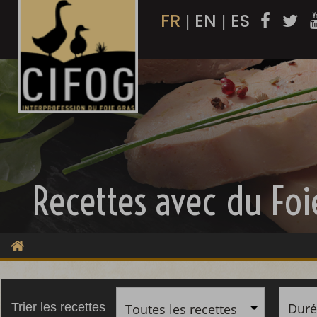
FR
EN
ES
|
|
Recettes avec du Foi
Duré
Trier les recettes
Toutes les recettes