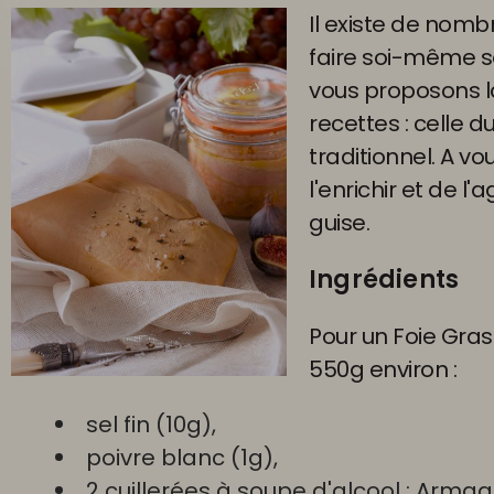
Il existe de nom
faire soi-même so
vous proposons l
recettes : celle d
traditionnel. A vo
l'enrichir et de l
guise.
Ingrédients
Pour un Foie Gra
550g environ :
sel fin (10g),
poivre blanc (1g),
2 cuillerées à soupe d'alcool : Arma